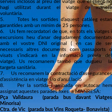
serveis inclosos al preu del viatge que el client no
hagi utilitzat durant el viatge de manera
voluntària.
5. Totes les sortides d’aquest catàleg estan
garantides amb un mínim de 25 persones.
6. Us fem recordatori de que, en tots els viatges i
excursions heu d’anar degudament documentats
amb el vostre DNI original ( en cas de ser
necessaris altres documents com passaports o
visats s’indicarà en la informació prèvia del
viatge). Us recomanem també que dugueu la
targeta sanitària.
7. Us recomanem la contractació d’assegurances
d’assistència en viatge i/o d’anul.lació
8. Per la sortida i arribada en autocar hem
assignat aquestes parades fixes a
MANRESA:
Pça Valldaura (parada bus davant Viatges
Minorisa)
Ctra. de Vic (parada bus Vins Roqueta- Bonavista)