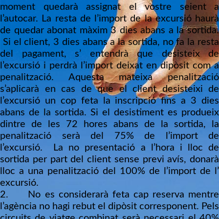
moment quedarà assignat el vostre seient a
l’autocar. La resta de l’import de la excursió haurà
de quedar abonat màxim 3 dies abans a la sortida.
Si el client, 3 dies abans a la sortida, no fa la resta
del pagament, s’ entendrà que desisteix de
l’excursió i perdrà l’import deixat en dipòsit com a
penalització. Aquesta mateixa penalització
s’aplicarà en cas de que el client desisteixi de
l’excursió un cop feta la inscripció fins a 3 dies
abans de la sortida. Si el desistiment es produeix
dintre de les 72 hores abans de la sortida, la
penalització serà del 75% de l’import de
l’excursió. La no presentació a l’hora i lloc de
sortida per part del client sense previ avís, donarà
lloc a una penalització del 100% de l’import de l’
excursió.
2. No es considerarà feta cap reserva mentre
l’agència no hagi rebut el dipòsit corresponent. Pels
circuits de viatge combinat serà necessari el 40%