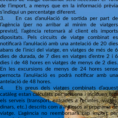
de l’import, a menys que en la informació prèvia
s’indiqui un percentatge diferent.
3. En cas d’anul·lació de sortida per part de
l’agència (per no arribar al mínim de viatgers
previst), l’agència retornarà al client els imports
dipositats. Pels circuits de viatge combinat es
notificarà l’anul·lació amb una antelació de 20 dies
abans de l’inici del viatge, en viatges de més de 6
dies de durada, de 7 dies en viatges d’entre 2 i 6
dies i de 48 hores en viatges de menys de 2 dies.
En les excursions de menys de 24 hores sense
pernocta l’anul·lació es podrà notificar amb una
antelació de 48 hores.
4. Els preus dels viatges combinats d’aquest
catàleg estan calculats per persona i inclouen tots
els serveis (transport, entrades a recintes, visites,
dinars, etc.) descrits com a inclosos al programa de
viatge. L’agència no reemborsarà cap import per