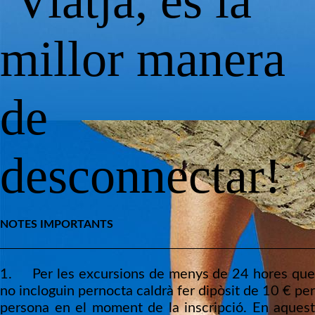
Viatja, és la
millor manera
de
desconnectar!
NOTES IMPORTANTS
1. Per les excursions de menys de 24 hores que
no incloguin pernocta caldrà fer dipòsit de 10 € per
persona en el moment de la inscripció. En aquest