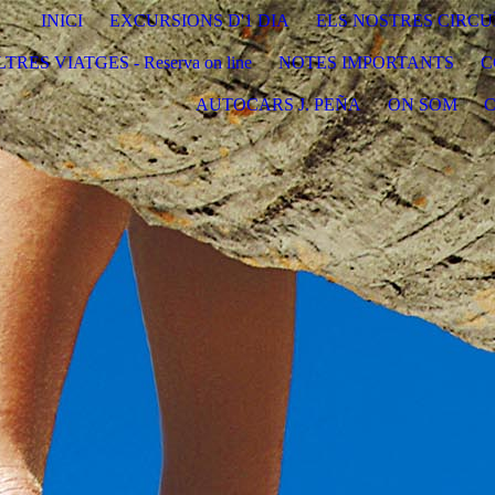
INICI
EXCURSIONS D'1 DIA
ELS NOSTRES CIRCU
TRES VIATGES - Reserva on line
NOTES IMPORTANTS
C
AUTOCARS J. PEÑA
ON SOM