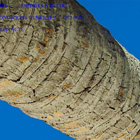
ÏTS
SORTIDES A TEATRE
ONDICIONS GENERALS
QUI SOM
CONTACTE