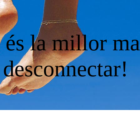
, és la millor m
desconnectar!