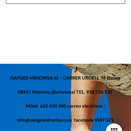
VIATGES MINORISA SL - CARRER URGELL 38 Baixos-
08241 Manresa (Barcelona) TEL. 938 726 135
Mòbil 623 610 390 correu electrònic :
info@viatgesminorisa.com facebook VIATGES