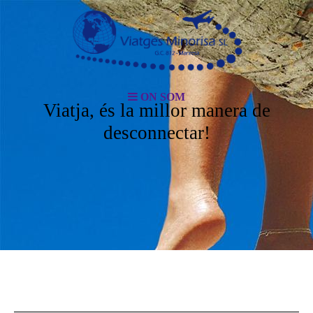
ON SOM
Viatja, és la millor manera de
desconnectar!
ON SOM?